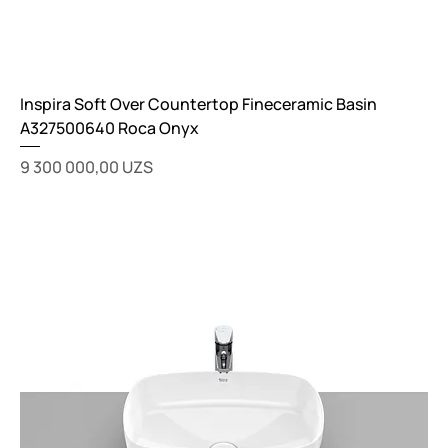
Inspira Soft Over Countertop Fineceramic Basin
A327500640 Roca Onyx
Цена
9 300 000,00 UZS