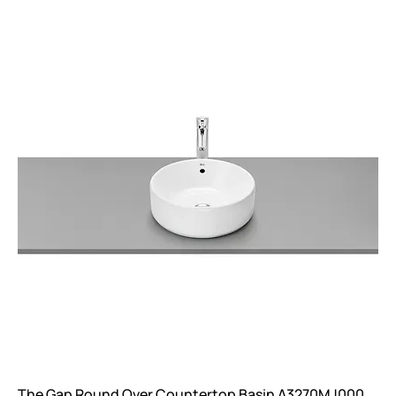
The Gap Round Over Countertop Basin A3270MJ000