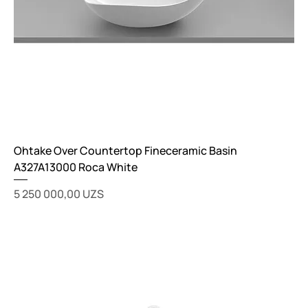
Ohtake Over Countertop Fineceramic Basin
A327A13000 Roca White
Цена
5 250 000,00 UZS