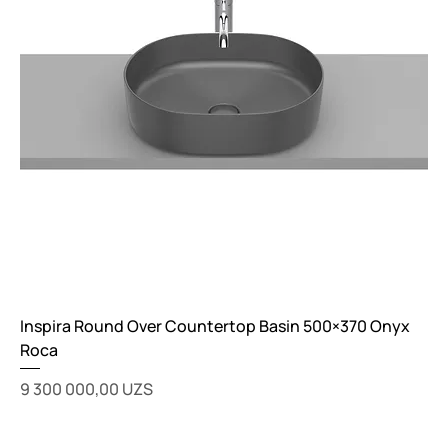
Inspira Round Over Countertop Basin 500×370 Onyx
Roca
Цена
9 300 000,00 UZS