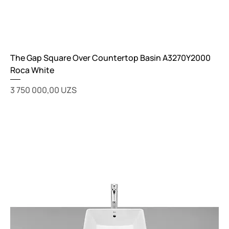
The Gap Square Over Countertop Basin A3270Y2000
Roca White
Цена
3 750 000,00 UZS