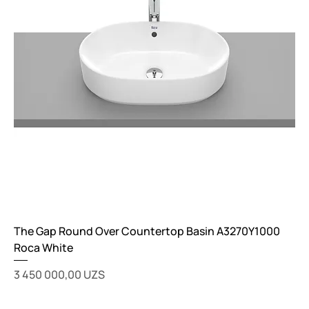
The Gap Round Over Countertop Basin A3270Y1000
Roca White
Цена
3 450 000,00 UZS