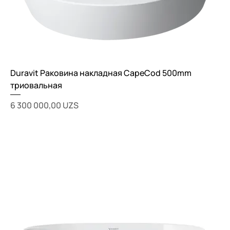
Duravit Раковина накладная CapeCod 500mm
триовальная
Цена
6 300 000,00 UZS