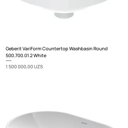
Geberit VariForm Countertop Washbasin Round
500.700.01.2 White
Цена
1 500 000,00 UZS