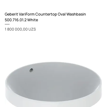
Geberit VariForm Countertop Oval Washbasin
500.716.01.2 White
Цена
1 800 000,00 UZS