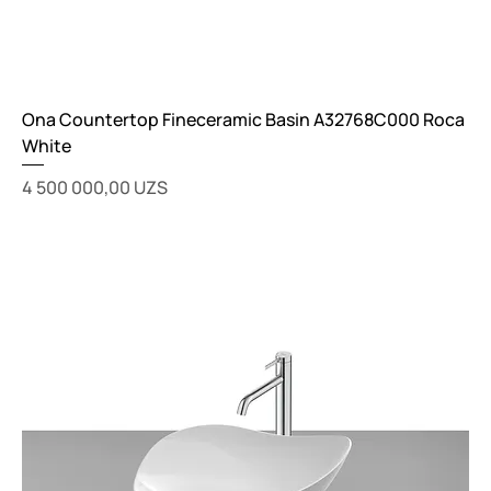
Ona Countertop Fineceramic Basin A32768C000 Roca
White
Цена
4 500 000,00 UZS