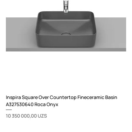
Inspira Square Over Countertop Fineceramic Basin
A327530640 Roca Onyx
Цена
10 350 000,00 UZS