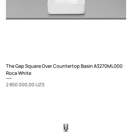
The Gap Square Over Countertop Basin A3270ML000
Roca White
Цена
2 850 000,00 UZS