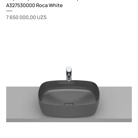
A327530000 Roca White
Цена
7 650 000,00 UZS