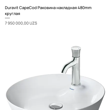
Duravit CapeCod Раковина накладная 480mm
круглая
Цена
7 950 000,00 UZS