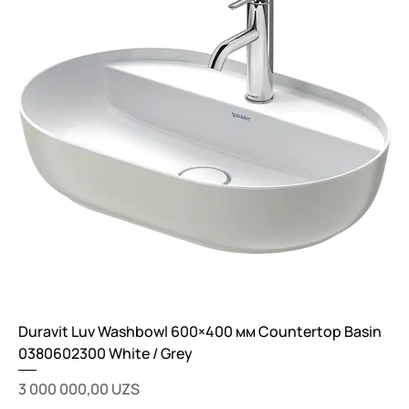
Duravit Luv Washbowl 600×400 мм Countertop Basin
0380602300 White / Grey
Цена
3 000 000,00 UZS