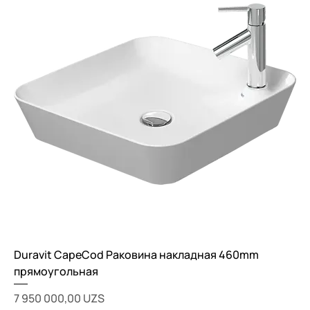
Duravit CapeCod Раковина накладная 460mm
прямоугольная
Цена
7 950 000,00 UZS