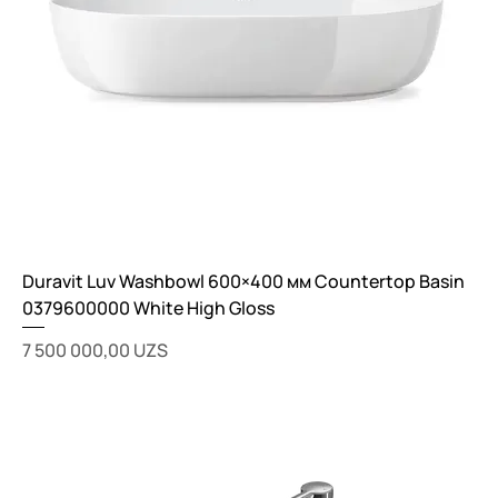
Duravit Luv Washbowl 600×400 мм Countertop Basin
0379600000 White High Gloss
Цена
7 500 000,00 UZS