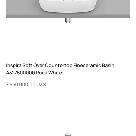
Inspira Soft Over Countertop Fineceramic Basin
A327500000 Roca White
Цена
7 650 000,00 UZS