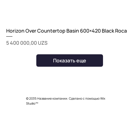
Horizon Over Countertop Basin 600×420 Black Roca
Цена
5 400 000,00 UZS
Показать еще
© 2035 Название компании. Сделано с помощью Wix
Studio™