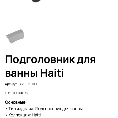
Подголовник для
ванны Haiti
Артикул:
Артикул:
A291051100
A291051100
Цена
1 950 000,00 UZS
Основные
• Тип изделия: Подголовник для ванны
• Коллекция: Haiti