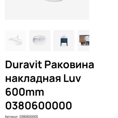
Duravit Раковина
накладная Luv
600mm
0380600000
Артикул:
Артикул:
0380600000