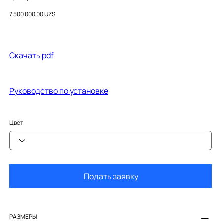
0380600000
Цена
7 500 000,00 UZS
Cкачать pdf
Руководство по установке
Цвет
Подать заявку
РАЗМЕРЫ