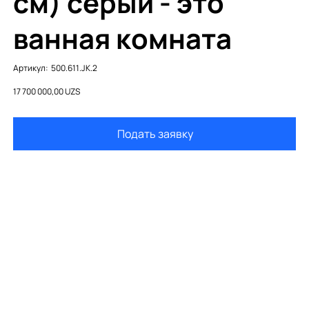
см) серый - это
ванная комната
Артикул:
Артикул:
500.611.JK.2
500.611.JK.2
Цена
17 700 000,00 UZS
Подать заявку