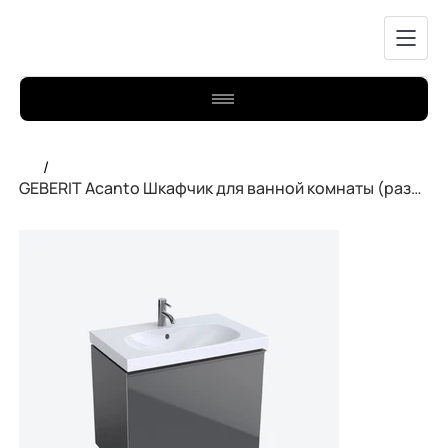
/
GEBERIT Acanto Шкафчик для ванной комнаты (размеры 74x47x53 см) серый - это ванная комната