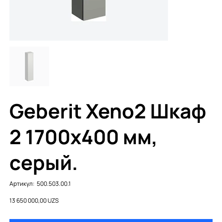
Geberit Xeno2 Шкаф
2 1700x400 мм,
серый.
Артикул:
Артикул:
500.503.00.1
500.503.00.1
Цена
13 650 000,00 UZS