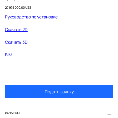
26853000
Цена
27 975 000,00 UZS
Руководство по установке
Скачать 2D
Cкачать 3D
BIM
Подать заявку
РАЗМЕРЫ