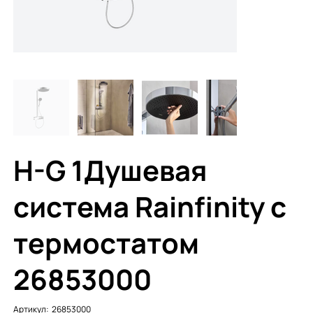
H-G 1Душевая
система Rainfinity с
термостатом
26853000
Артикул:
Артикул:
26853000