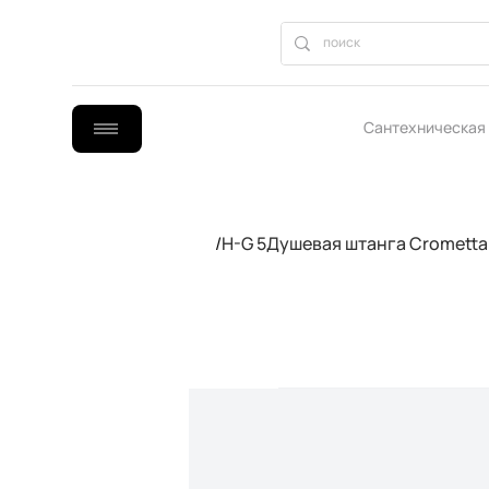
Сантехническая
B2B сотрудниче
/
H-G 5Душевая штанга Crometta