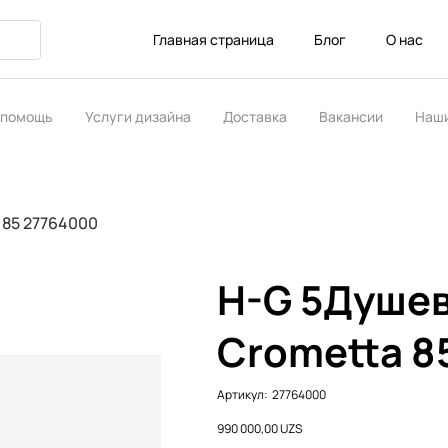
Главная страница
Блог
О нас
 помощь
Услуги дизайна
Доставка
Вакансии
Наши
ство
 85 27764000
H-G 5Душев
Crometta 8
Артикул:
Артикул:
27764000
27764000
Цена
990 000,00 UZS