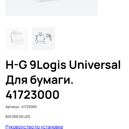
H-G 9Logis Universal
Для бумаги.
41723000
Артикул:
Артикул:
41723000
41723000
Цена
825 000,00 UZS
Руководство по установке