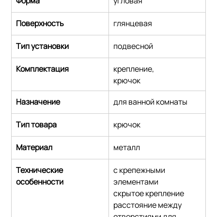
Форма
угловая
Поверхность
глянцевая
Тип установки
подвесной
Комплектация
крепление,
крючок
Назначение
для ванной комнаты
Тип товара
крючок
Материал
металл
Технические 
с крепежными 
особенности
элементами
скрытое крепление
расстояние между 
отверстиями для 