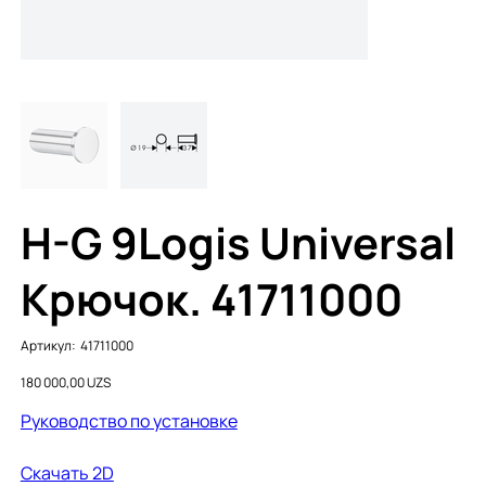
H-G 9Logis Universal
Крючок. 41711000
Артикул:
Артикул:
41711000
41711000
Цена
180 000,00 UZS
Руководство по установке
Cкачать 2D