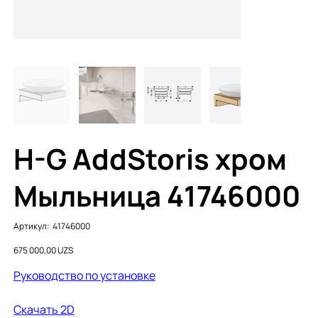
H-G AddStoris хром
Мыльница 41746000
Артикул:
Артикул:
41746000
41746000
Цена
675 000,00 UZS
Руководство по установке
Cкачать 2D