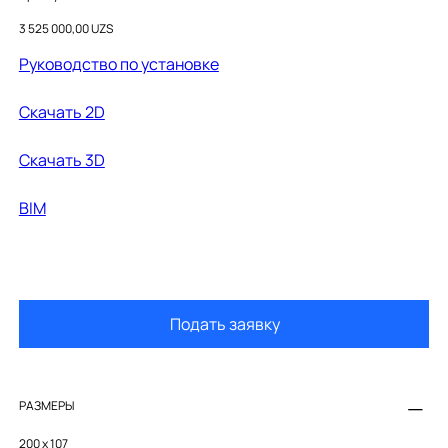
71409000
Цена
3 525 000,00 UZS
Руководство по установке
Скачать 2D
Cкачать 3D
BIM
Подать заявку
РАЗМЕРЫ
200 x 107