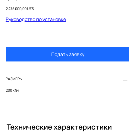
71408000
Цена
2 475 000,00 UZS
Руководство по установке
Подать заявку
РАЗМЕРЫ
200 x 94
Технические характеристики