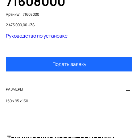
71608000
Артикул:
Артикул:
71608000
71608000
Цена
2 475 000,00 UZS
Руководство по установке
Подать заявку
РАЗМЕРЫ
150 x 95 x 150