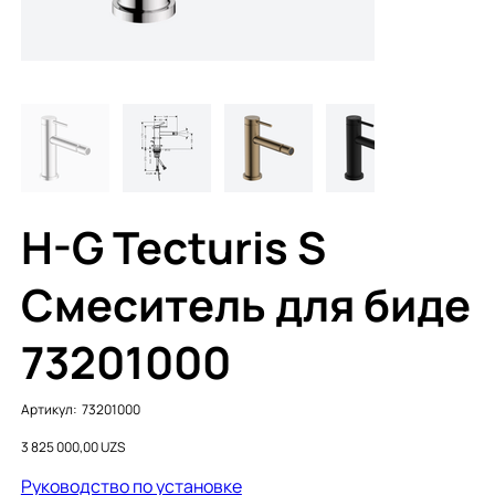
H-G Tecturis S
Смеситель для биде
73201000
Артикул:
Артикул:
73201000
73201000
Цена
3 825 000,00 UZS
Руководство по установке