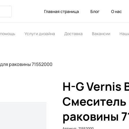
Главная страница
Блог
О нас
 помощь
Услуги дизайна
Доставка
Вакансии
Наши
ство
ь для раковины 71552000
H-G Vernis 
Смеситель
раковины 7
Артикул:
Артикул:
71552000