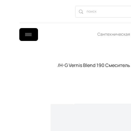
Сантехническая
B2B сотрудниче
/
H-G Vernis Blend 190 Смесител