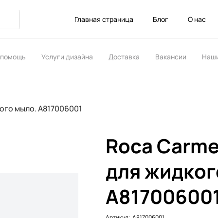
Главная страница
Блог
О нас
 помощь
Услуги дизайна
Доставка
Вакансии
Наши
ство
ого мыло. A817006001
Roca Carme
для жидког
A81700600
Артикул:
Артикул:
A817006001