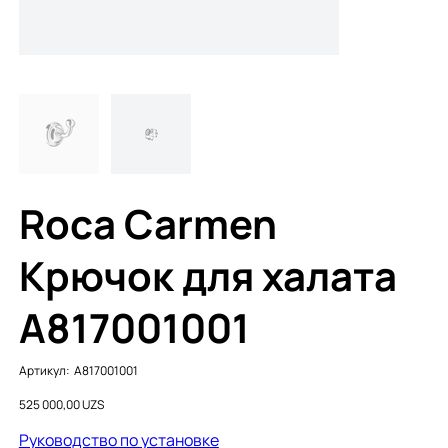
Roca Carmen
Крючок для халата
A817001001
Артикул:
Артикул:
A817001001
A817001001
Цена
525 000,00 UZS
Руководство по установке