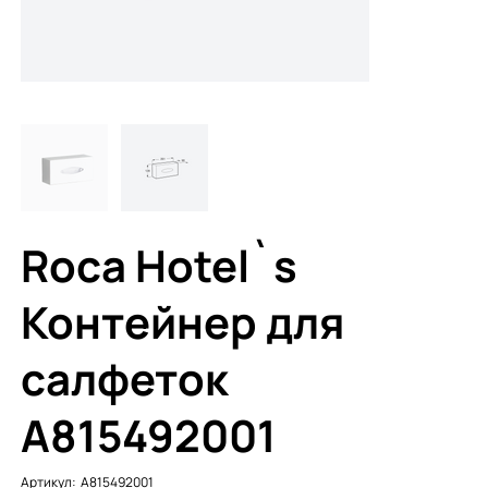
Roca Hotel`s
Контейнер для
салфеток
A815492001
Артикул:
Артикул:
A815492001