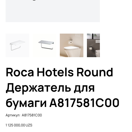
Roca Hotels Round
Держатель для
бумаги A817581C00
Артикул:
Артикул:
A817581C00
A817581C00
Цена
1 125 000,00 UZS