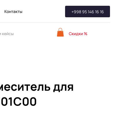
Контакты
+998 95 146 16 16
Скидки %
 кейсы
меситель для
001C00