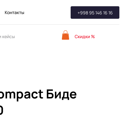
Контакты
+998 95 146 16 16
Скидки %
 кейсы
ompact Биде
0