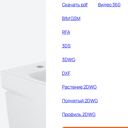
Cкачать pdf
Видео 360
BIM GSM
RFA
3DS
3DWG
DXF
Растение
2DWG
Поднятый 2DWG
Профиль 2DWG