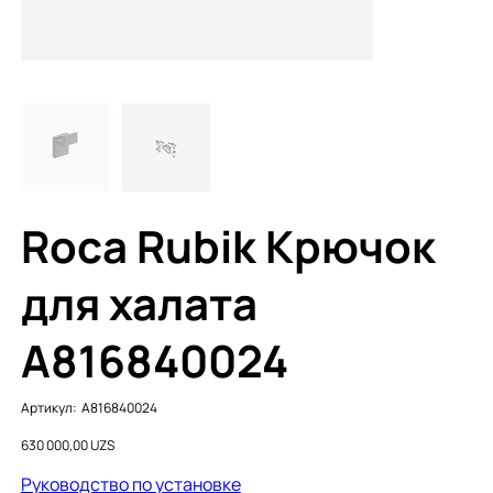
Roca Rubik Крючок
для халата
A816840024
Артикул:
Артикул:
A816840024
A816840024
Цена
630 000,00 UZS
Руководство по установке