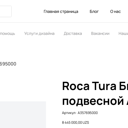
Главная страница
Блог
О нас
 помощь
Услуги дизайна
Доставка
Вакансии
Наши
ство
7695000
Roca Tura 
подвесной
Артикул:
Артикул:
A357695000
A357695000
Цена
8 445 000,00 UZS