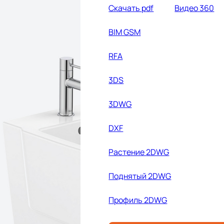
Cкачать pdf
Видео 360
BIM GSM
RFA
3DS
3DWG
DXF
Растение
2DWG
Поднятый 2DWG
Профиль 2DWG