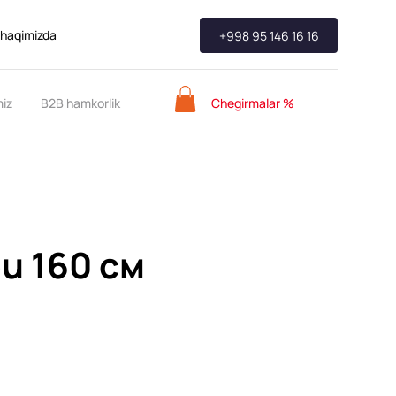
 haqimizda
+998 95 146 16 16
Chegirmalar %
miz
B2B hamkorlik
u 160 см