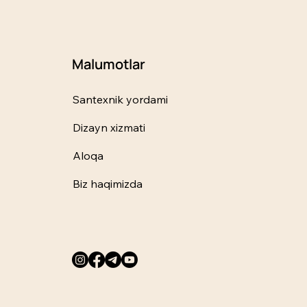
Malumotlar
Santexnik yordami
Dizayn xizmati
Aloqa
Biz haqimizda