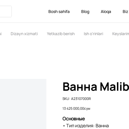
Bosh sahifa
Blog
Aloqa
Biz
i
Dizayn xizmati
Yetkazib berish
Ish o'rinlari
Keyslari
Ванна Malib
SKU
SKU:
A23107000R
A23107000R
Price
13 425 000,00сум
Основные
• Тип изделия: Ванна