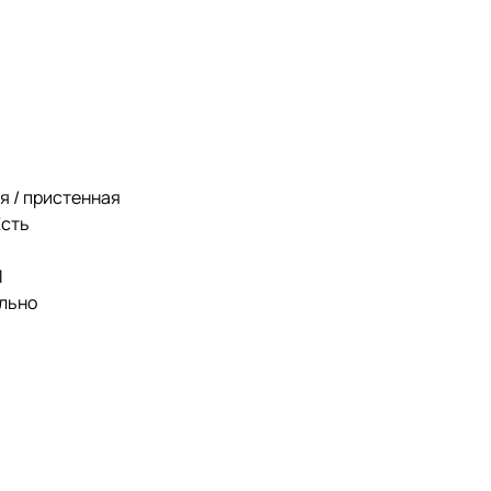
я / пристенная
Есть
1
ельно