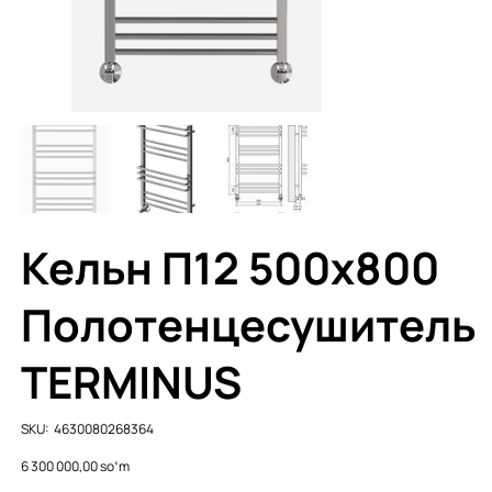
Кельн П12 500х800
Полотенцесушитель
TERMINUS
SKU
SKU:
4630080268364
4630080268364
Price
6 300 000,00 soʻm