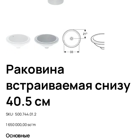
Раковина
встраиваемая снизу
40.5 см
SKU
SKU:
500.744.01.2
500.744.01.2
Price
1 650 000,00 soʻm
Основные