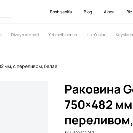
Bosh sahifa
Blog
Aloqa
Biz
i
Dizayn xizmati
Yetkazib berish
Ish o'rinlari
Keyslari
2 мм, с переливом, белая
Раковина G
750×482 мм,
переливом,
SKU
SKU:
500.622.01.2