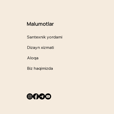
Malumotlar
Santexnik yordami
Dizayn xizmati
Aloqa
Biz haqimizda