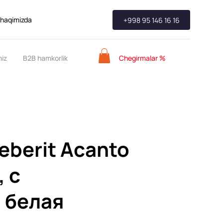
 haqimizda
+998 95 146 16 16
Chegirmalar %
miz
B2B hamkorlik
eberit Acanto
 с
 белая