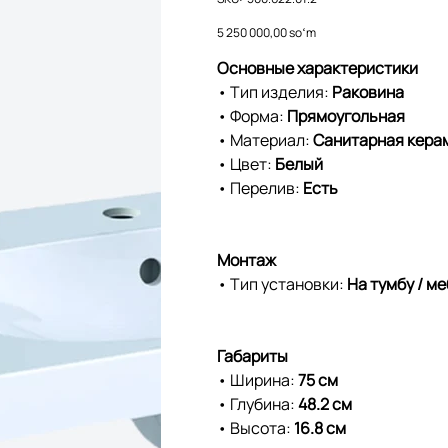
500.622.01.2
Price
5 250 000,00 soʻm
Основные характеристики
• Тип изделия:
Раковина
• Форма:
Прямоугольная
• Материал:
Санитарная кера
• Цвет:
Белый
• Перелив:
Есть
Монтаж
• Тип установки:
На тумбу / м
Габариты
• Ширина:
75 см
• Глубина:
48.2 см
• Высота:
16.8 см