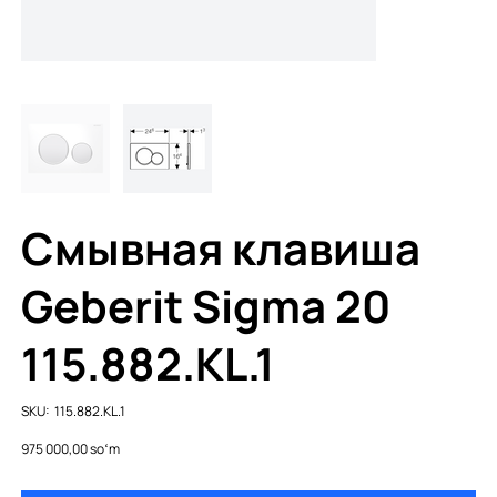
Смывная клавиша
Geberit Sigma 20
115.882.KL.1
SKU
SKU:
115.882.KL.1
115.882.KL.1
Price
975 000,00 soʻm