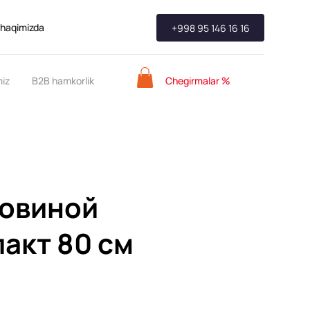
 haqimizda
+998 95 146 16 16
Chegirmalar %
miz
B2B hamkorlik
ковиной
пакт 80 см