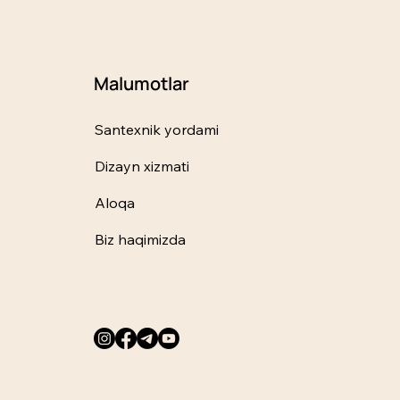
Malumotlar
Santexnik yordami
Dizayn xizmati
Aloqa
Biz haqimizda