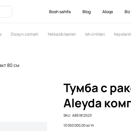
Bosh sahifa
Blog
Aloqa
Biz
i
Dizayn xizmati
Yetkazib berish
Ish o'rinlari
Keyslari
акт 80 см
Тумба с ра
Aleyda ком
SKU
SKU:
A851812523
A851812523
Price
10 050 000,00 soʻm