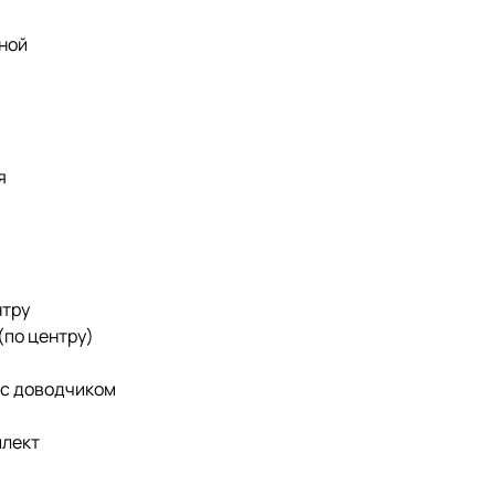
иной
р
я
нтру
(по центру)
 с доводчиком
плект