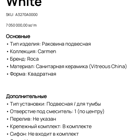
White
SKU
SKU:
A3270A0000
A3270A0000
Price
7 050 000,00 soʻm
Основные
• Тип изделия: Раковина подвесная
• Коллекция: Carmen
• Бренд: Roca
• Материал: Санитарная керамика (Vitreous China)
• Форма: Квадратная
Дополнительные
• Тип установки: Подвесная / для тумбы
• Отверстие под смеситель: 1 (по центру)
• Перелив: Не указан
• Крепежный комплект: В комплекте
• Сифон: Не входит в комплект