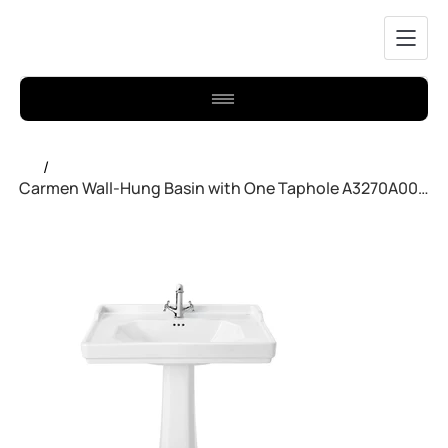
/
Carmen Wall-Hung Basin with One Taphole A3270A0000 Roca White