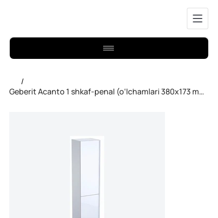
/
Geberit Acanto 1 shkaf-penal (o‘lchamlari 380x173 mm), oq rangda.