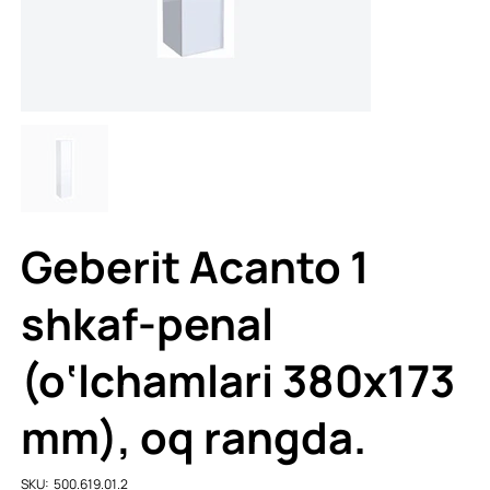
Geberit Acanto 1
shkaf-penal
(o‘lchamlari 380x173
mm), oq rangda.
SKU
SKU:
500.619.01.2