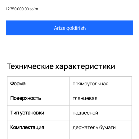
500.619.01.2
Price
12 750 000,00 soʻm
Ariza qoldirish
Технические характеристики
Форма
прямоугольная
Поверхность
глянцевая
Тип установки
подвесной
Комплектация
держатель бумаги