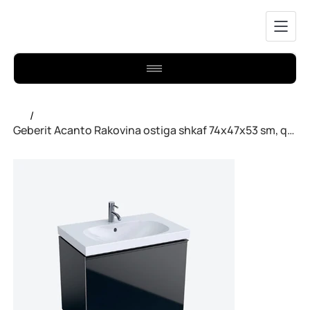
/
Geberit Acanto Rakovina ostiga shkaf 74x47x53 sm, qora rangda.