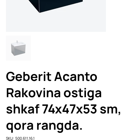
Geberit Acanto
Rakovina ostiga
shkaf 74x47x53 sm,
qora rangda.
SKU
SKU:
500.611.16.1