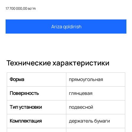
500.611.16.1
Price
17 700 000,00 soʻm
Ariza qoldirish
Технические характеристики
Форма
прямоугольная
Поверхность
глянцевая
Тип установки
подвесной
Комплектация
держатель бумаги