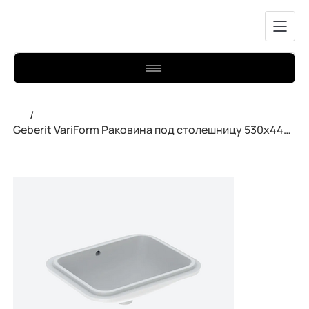
/
Geberit VariForm Раковина под столешницу 530x440mm. 500.760.01.2