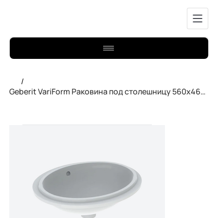
/
Geberit VariForm Раковина под столешницу 560х460mm. 500.752.01.2