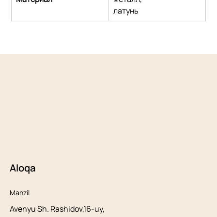
латунь
Aloqa
Manzil
Avenyu Sh. Rashidov,16-uy,