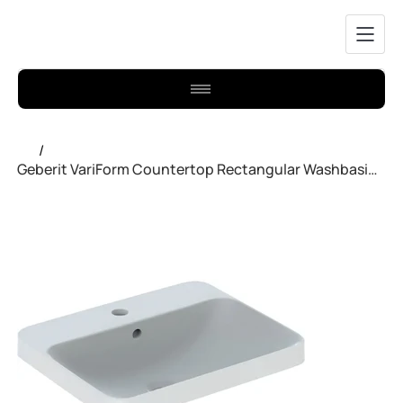
/
Geberit VariForm Countertop Rectangular Washbasin with Tap Hole Bench 500.740.01