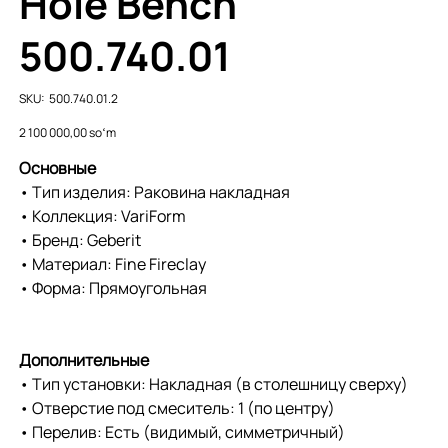
Hole Bench
500.740.01
SKU
SKU:
500.740.01.2
500.740.01.2
Price
2 100 000,00 soʻm
Основные
• Тип изделия: Раковина накладная
• Коллекция: VariForm
• Бренд: Geberit
• Материал: Fine Fireclay
• Форма: Прямоугольная
Дополнительные
• Тип установки: Накладная (в столешницу сверху)
• Отверстие под смеситель: 1 (по центру)
• Перелив: Есть (видимый, симметричный)