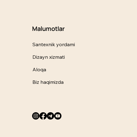
Malumotlar
Santexnik yordami
Dizayn xizmati
Aloqa
Biz haqimizda