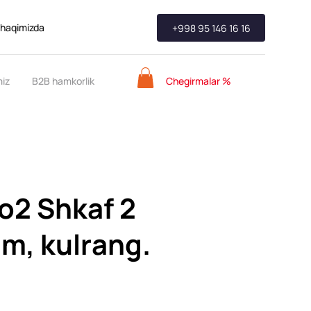
 haqimizda
+998 95 146 16 16
Chegirmalar %
miz
B2B hamkorlik
o2 Shkaf 2
m, kulrang.