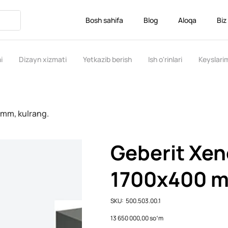
Bosh sahifa
Blog
Aloqa
Biz
i
Dizayn xizmati
Yetkazib berish
Ish o'rinlari
Keyslari
 mm, kulrang.
Geberit Xen
1700x400 m
SKU
SKU:
500.503.00.1
500.503.00.1
Price
13 650 000,00 soʻm