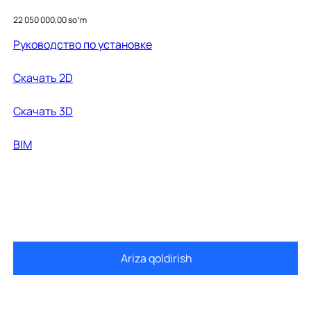
26233700
Price
22 050 000,00 soʻm
Руководство по установке
Cкачать 2D
Скачать 3D
BIM
Ariza qoldirish