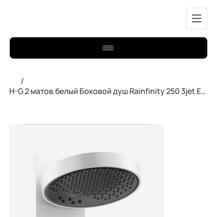
/
H-G 2 матов.белый Боковой душ Rainfinity 250 3jet EcoSmart 26233700