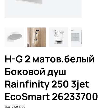
H-G 2 матов.белый
Боковой душ
Rainfinity 250 3jet
EcoSmart 26233700
SKU
SKU:
26233700