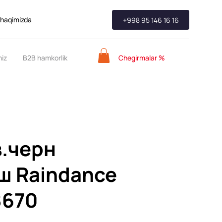
 haqimizda
+998 95 146 16 16
Chegirmalar %
miz
B2B hamkorlik
в.черн
ш Raindance
8670