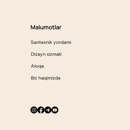
Malumotlar
Santexnik yordami
Dizayn xizmati
Aloqa
Biz haqimizda