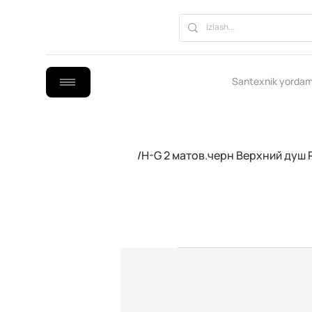
Santexnik yordam
/
H-G 2 матов.черн Верхний душ 