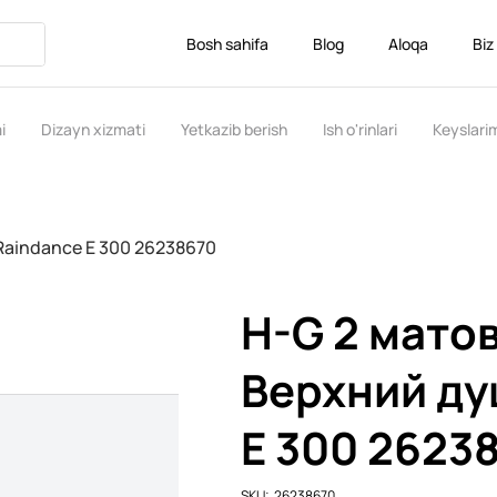
Bosh sahifa
Blog
Aloqa
Biz
i
Dizayn xizmati
Yetkazib berish
Ish o'rinlari
Keyslari
Raindance E 300 26238670
H-G 2 мато
Верхний ду
E 300 2623
SKU
SKU:
26238670