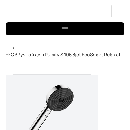
/
H-G 3Ручной душ Pulsify S 105 3jet EcoSmart Relaxation хром 24111000