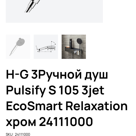
H-G 3Ручной душ
Pulsify S 105 3jet
EcoSmart Relaxation
хром 24111000
SKU
SKU:
24111000