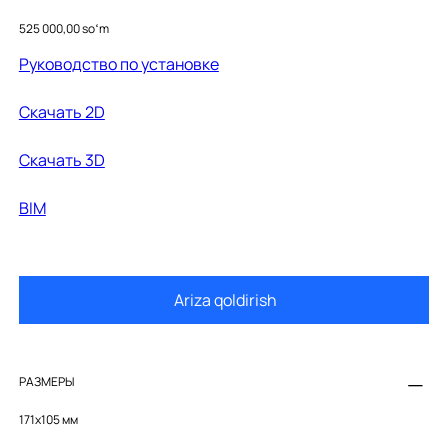
24111000
Price
525 000,00 soʻm
Руководство по установке
Cкачать 2D
Cкачать 3D
BIM
Ariza qoldirish
РАЗМЕРЫ
171х105 мм