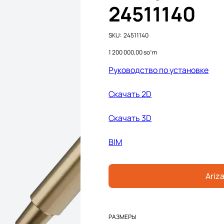
24511140
SKU
SKU:
24511140
24511140
Price
1 200 000,00 soʻm
Руководство по установке
Cкачать 2D
Cкачать 3D
BIM
Ariza
РАЗМЕРЫ