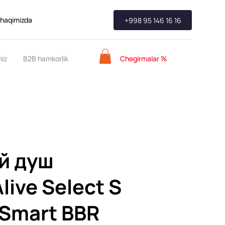
 haqimizda
+998 95 146 16 16
Chegirmalar %
miz
B2B hamkorlik
й душ
live Select S
oSmart BBR