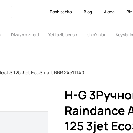
Bosh sahifa
Blog
Aloqa
Biz
i
Dizayn xizmati
Yetkazib berish
Ish o'rinlari
Keyslari
lect S 125 3jet EcoSmart BBR 24511140
H-G 3Ручно
Raindance A
125 3jet Ec