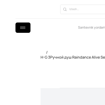
Santexnik yordam
/
H-G 3Ручной душ Raindance Alive Se