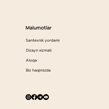
Malumotlar
Santexnik yordami
Dizayn xizmati
Aloqa
Biz haqimizda