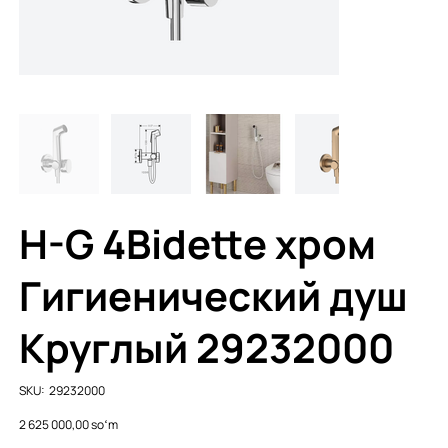
H-G 4Bidette хром
Гигиенический душ
Круглый 29232000
SKU
SKU:
29232000
29232000
Price
2 625 000,00 soʻm