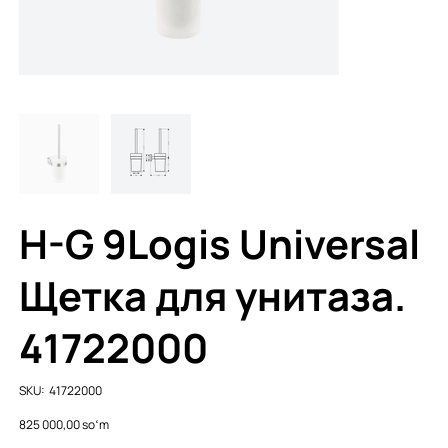
H-G 9Logis Universal
Щетка для унитаза.
41722000
SKU
SKU:
41722000
41722000
Price
825 000,00 soʻm