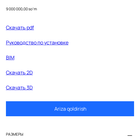
31174000
Price
9 000 000,00 soʻm
Скачать pdf
Руководство по установке
BIM
Cкачать 2D
Cкачать 3D
Ariza qoldirish
РАЗМЕРЫ