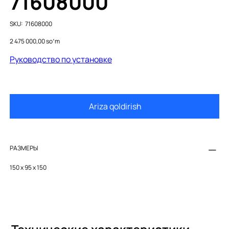
71608000
SKU
SKU:
71608000
71608000
Price
2 475 000,00 soʻm
Руководство по установке
Ariza qoldirish
РАЗМЕРЫ
150 x 95 x 150