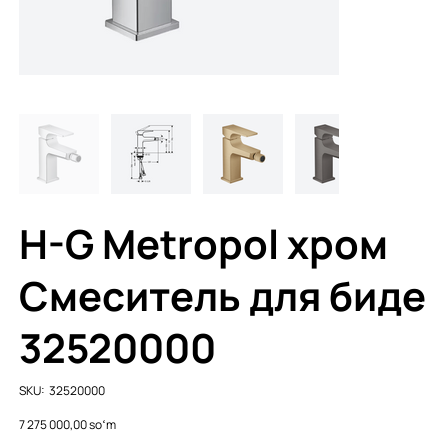
H-G Metropol хром
Смеситель для биде
32520000
SKU
SKU:
32520000
32520000
Price
7 275 000,00 soʻm