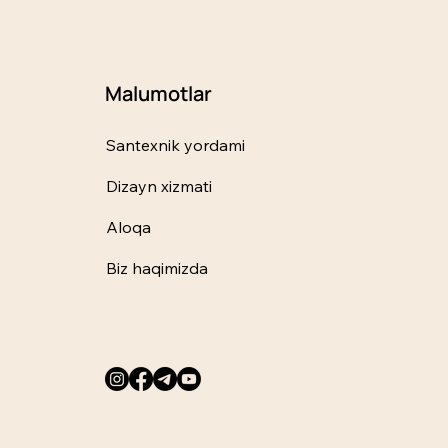
Malumotlar
Santexnik yordami
Dizayn xizmati
Aloqa
Biz haqimizda