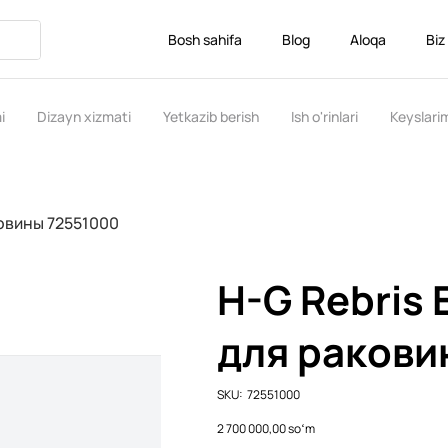
Bosh sahifa
Blog
Aloqa
Biz
i
Dizayn xizmati
Yetkazib berish
Ish o'rinlari
Keyslari
ковины 72551000
H-G Rebris
для ракови
SKU
SKU:
72551000
72551000
Price
2 700 000,00 soʻm