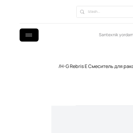
Santexnik yordam
/
H-G Rebris E Смеситель для ра