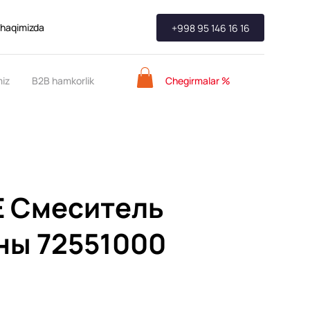
 haqimizda
+998 95 146 16 16
Chegirmalar %
miz
B2B hamkorlik
 E Смеситель
ны 72551000