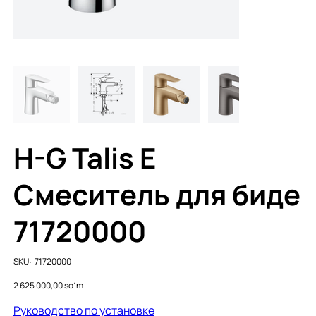
H-G Talis E
Смеситель для биде
71720000
SKU
SKU:
71720000
71720000
Price
2 625 000,00 soʻm
Руководство по установке