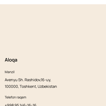
Aloqa
Manzil
Avenyu Sh. Rashidov,16-uy,
100000, Toshkent, Uzbekistan
Telefon raqam
+998 95 146-16-16