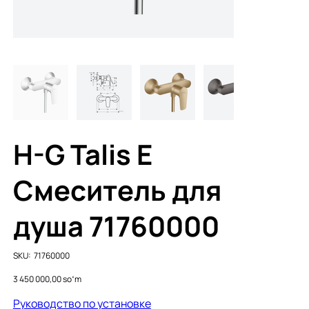
H-G Talis E
Смеситель для
душа 71760000
SKU
SKU:
71760000
71760000
Price
3 450 000,00 soʻm
Руководство по установке