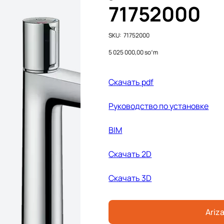
71752000
SKU
SKU:
71752000
71752000
Price
5 025 000,00 soʻm
Скачать pdf
Руководство по установке
BIM
Cкачать 2D
Cкачать 3D
Ariza