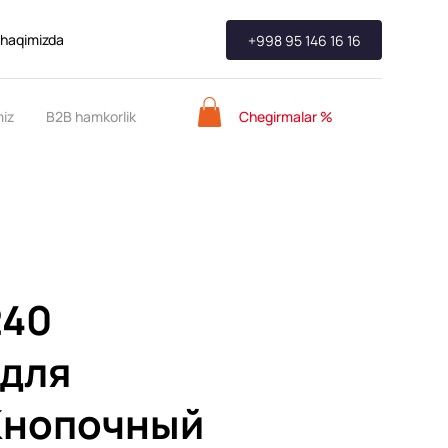
 haqimizda
+998 95 146 16 16
Chegirmalar %
miz
B2B hamkorlik
240
 для
Кнопочный