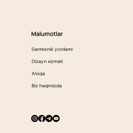
Malumotlar
Santexnik yordami
Dizayn xizmati
Aloqa
Biz haqimizda