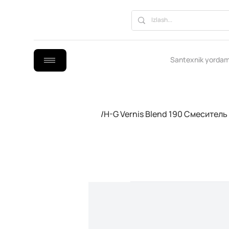
Santexnik yordam
/
H-G Vernis Blend 190 Смесител