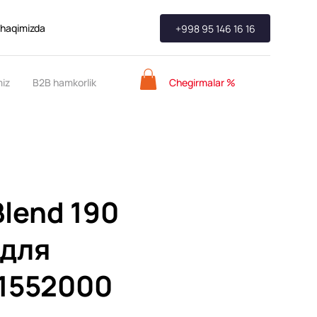
 haqimizda
+998 95 146 16 16
Chegirmalar %
miz
B2B hamkorlik
Blend 190
 для
1552000