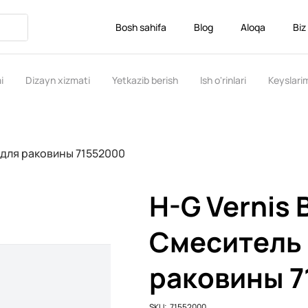
Bosh sahifa
Blog
Aloqa
Biz
i
Dizayn xizmati
Yetkazib berish
Ish o'rinlari
Keyslari
ь для раковины 71552000
H-G Vernis 
Смеситель
раковины 7
SKU
SKU:
71552000