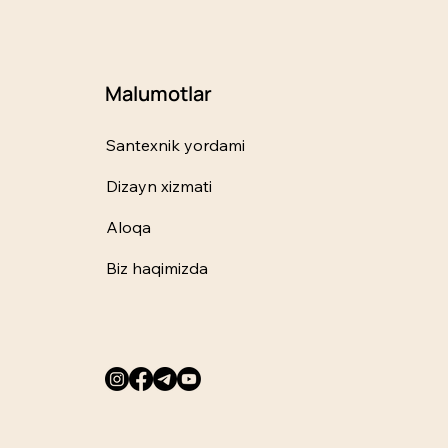
Malumotlar
Santexnik yordami
Dizayn xizmati
Aloqa
Biz haqimizda